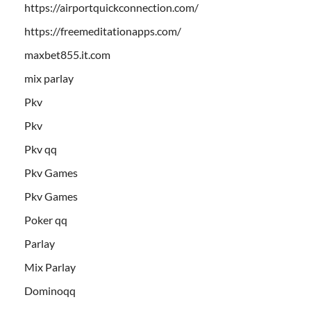
https://airportquickconnection.com/
https://freemeditationapps.com/
maxbet855.it.com
mix parlay
Pkv
Pkv
Pkv qq
Pkv Games
Pkv Games
Poker qq
Parlay
Mix Parlay
Dominoqq