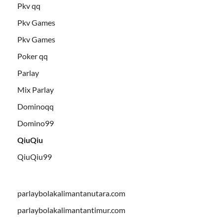
Pkv qq
Pkv Games
Pkv Games
Poker qq
Parlay
Mix Parlay
Dominoqq
Domino99
QiuQiu
QiuQiu99
parlaybolakalimantanutara.com
parlaybolakalimantantimur.com