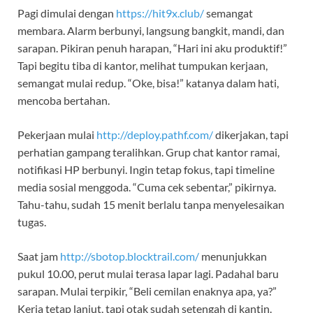
Pagi dimulai dengan
https://hit9x.club/
semangat
membara. Alarm berbunyi, langsung bangkit, mandi, dan
sarapan. Pikiran penuh harapan, “Hari ini aku produktif!”
Tapi begitu tiba di kantor, melihat tumpukan kerjaan,
semangat mulai redup. “Oke, bisa!” katanya dalam hati,
mencoba bertahan.
Pekerjaan mulai
http://deploy.pathf.com/
dikerjakan, tapi
perhatian gampang teralihkan. Grup chat kantor ramai,
notifikasi HP berbunyi. Ingin tetap fokus, tapi timeline
media sosial menggoda. “Cuma cek sebentar,” pikirnya.
Tahu-tahu, sudah 15 menit berlalu tanpa menyelesaikan
tugas.
Saat jam
http://sbotop.blocktrail.com/
menunjukkan
pukul 10.00, perut mulai terasa lapar lagi. Padahal baru
sarapan. Mulai terpikir, “Beli cemilan enaknya apa, ya?”
Kerja tetap lanjut, tapi otak sudah setengah di kantin.