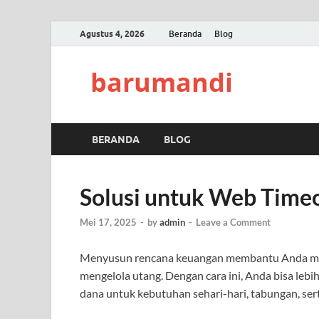
Agustus 4, 2026
Beranda
Blog
barumandi
BERANDA
BLOG
Solusi untuk Web Time
Mei 17, 2025
-
by
admin
-
Leave a Comment
Menyusun rencana keuangan membantu Anda mem
mengelola utang. Dengan cara ini, Anda bisa le
dana untuk kebutuhan sehari-hari, tabungan, ser