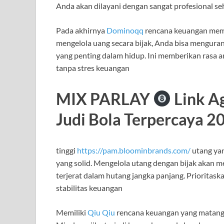
Anda akan dilayani dengan sangat profesional se
Pada akhirnya
Dominoqq
rencana keuangan memb
mengelola uang secara bijak, Anda bisa menguran
yang penting dalam hidup. Ini memberikan ras
tanpa stres keuangan
MIX PARLAY
Link A
Judi Bola Terpercaya 2
tinggi
https://pam.bloominbrands.com/
utang yan
yang solid. Mengelola utang dengan bijak akan
terjerat dalam hutang jangka panjang. Priorita
stabilitas keuangan
Memiliki
Qiu Qiu
rencana keuangan yang matang 