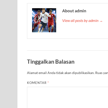
About admin
View all posts by admin →
Tinggalkan Balasan
Alamat email Anda tidak akan dipublikasikan.
Ruas yan
KOMENTAR
*