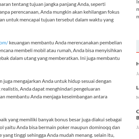
I
ran tentang tujuan jangka panjang Anda, seperti
m
Tanpa perencanaan, Anda mungkin akan kehilangan fokus
m
an untuk mencapai tujuan tersebut dalam waktu yang
com/
keuangan membantu Anda merencanakan pembelian
erencana membeli mobil atau rumah, Anda bisa menyisihkan
rjebak dalam utang yang memberatkan. Ini juga membantu
H
J
 juga mengajarkan Anda untuk hidup sesuai dengan
L
ealistis, Anda dapat menghindari pengeluaran
 akan membantu Anda menjaga keseimbangan antara
M
C
B
aik yang memiliki banyak bonus besar juga diakui sebagai
jol yaitu Anda bisa bermain poker maupun dominoqq dan
J
yang tinggi sehingga Anda mudah menang. selain itu,