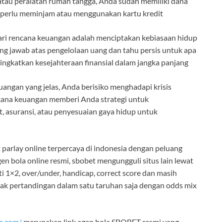
 atau peralatan rumah tangga, Anda sudah memiliki dana
a perlu meminjam atau menggunakan kartu kredit
ari rencana keuangan adalah menciptakan kebiasaan hidup
ung jawab atas pengelolaan uang dan tahu persis untuk apa
ingkatkan kesejahteraan finansial dalam jangka panjang
angan yang jelas, Anda berisiko menghadapi krisis
encana keuangan memberi Anda strategi untuk
, asuransi, atau penyesuaian gaya hidup untuk
x parlay online terpercaya di indonesia dengan peluang
 bola online resmi, sbobet mengungguli situs lain lewat
ti 1×2, over/under, handicap, correct score dan masih
k pertandingan dalam satu taruhan saja dengan odds mix
ne.com/
merupakan link agen bola SBOBET resmi yang