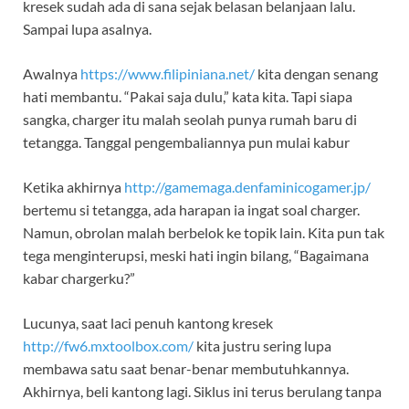
kresek sudah ada di sana sejak belasan belanjaan lalu.
Sampai lupa asalnya.
Awalnya
https://www.filipiniana.net/
kita dengan senang
hati membantu. “Pakai saja dulu,” kata kita. Tapi siapa
sangka, charger itu malah seolah punya rumah baru di
tetangga. Tanggal pengembaliannya pun mulai kabur
Ketika akhirnya
http://gamemaga.denfaminicogamer.jp/
bertemu si tetangga, ada harapan ia ingat soal charger.
Namun, obrolan malah berbelok ke topik lain. Kita pun tak
tega menginterupsi, meski hati ingin bilang, “Bagaimana
kabar chargerku?”
Lucunya, saat laci penuh kantong kresek
http://fw6.mxtoolbox.com/
kita justru sering lupa
membawa satu saat benar-benar membutuhkannya.
Akhirnya, beli kantong lagi. Siklus ini terus berulang tanpa