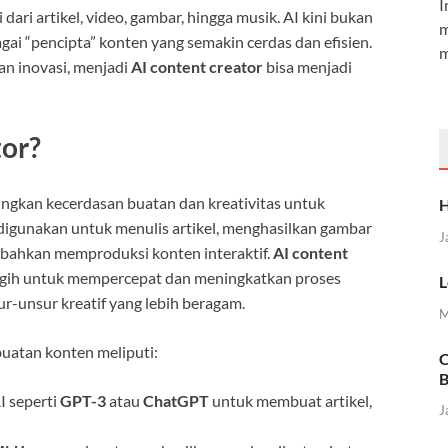
I
ri artikel, video, gambar, hingga musik. AI kini bukan
m
agai “pencipta” konten yang semakin cerdas dan efisien.
m
dan inovasi, menjadi
AI content creator
bisa menjadi
tor?
ungkan kecerdasan buatan dan kreativitas untuk
H
digunakan untuk menulis artikel, menghasilkan gambar
J
, bahkan memproduksi konten interaktif.
AI content
ggih untuk mempercepat dan meningkatkan proses
L
-unsur kreatif yang lebih beragam.
M
uatan konten meliputi:
C
B
 seperti
GPT-3
atau
ChatGPT
untuk membuat artikel,
J