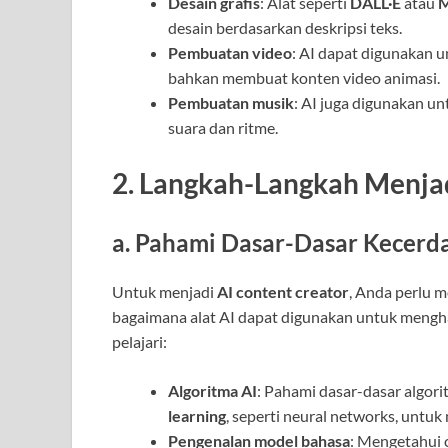
Desain grafis
: Alat seperti
DALL·E
atau
M
desain berdasarkan deskripsi teks.
Pembuatan video
: AI dapat digunakan 
bahkan membuat konten video animasi.
Pembuatan musik
: AI juga digunakan u
suara dan ritme.
2.
Langkah-Langkah Menjad
a.
Pahami Dasar-Dasar Kecerd
Untuk menjadi
AI content creator
, Anda perlu 
bagaimana alat AI dapat digunakan untuk mengha
pelajari:
Algoritma AI
: Pahami dasar-dasar algor
learning
, seperti neural networks, untuk
Pengenalan model bahasa
: Mengetahui 