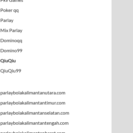
Poker qq
Parlay
Mix Parlay
Dominoqq
Domino99
QiuQiu
QiuQiu99
parlaybolakalimantanutara.com
parlaybolakalimantantimur.com
parlaybolakalimantanselatan.com
parlaybolakalimantantengah.com
parlaybolakalimantanbarat.com