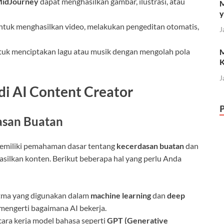
idJourney
dapat menghasilkan gambar, ilustrasi, atau
M
y
untuk menghasilkan video, melakukan pengeditan otomatis,
J
ntuk menciptakan lagu atau musik dengan mengolah pola
M
K
J
i AI Content Creator
asan Buatan
memiliki pemahaman dasar tentang
kecerdasan buatan
dan
silkan konten. Berikut beberapa hal yang perlu Anda
itma yang digunakan dalam
machine learning
dan
deep
 mengerti bagaimana AI bekerja.
cara kerja model bahasa seperti
GPT (Generative