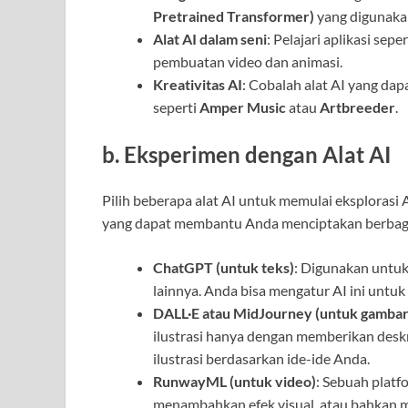
Pretrained Transformer)
yang digunakan
Alat AI dalam seni
: Pelajari aplikasi sepe
pembuatan video dan animasi.
Kreativitas AI
: Cobalah alat AI yang da
seperti
Amper Music
atau
Artbreeder
.
b.
Eksperimen dengan Alat AI
Pilih beberapa alat AI untuk memulai eksplorasi
yang dapat membantu Anda menciptakan berbaga
ChatGPT (untuk teks)
: Digunakan untuk 
lainnya. Anda bisa mengatur AI ini untuk
DALL·E atau MidJourney (untuk gambar
ilustrasi hanya dengan memberikan deskr
ilustrasi berdasarkan ide-ide Anda.
RunwayML (untuk video)
: Sebuah platf
menambahkan efek visual, atau bahkan me