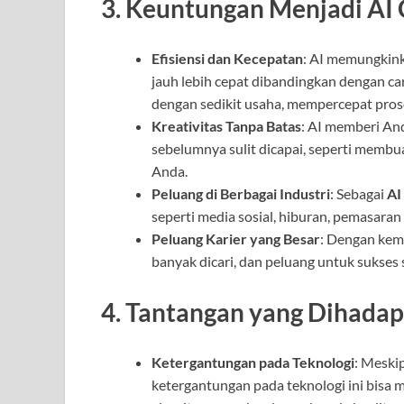
3.
Keuntungan Menjadi AI 
Efisiensi dan Kecepatan
: AI memungkin
jauh lebih cepat dibandingkan dengan c
dengan sedikit usaha, mempercepat pro
Kreativitas Tanpa Batas
: AI memberi An
sebelumnya sulit dicapai, seperti membu
Anda.
Peluang di Berbagai Industri
: Sebagai
AI
seperti media sosial, hiburan, pemasaran
Peluang Karier yang Besar
: Dengan kema
banyak dicari, dan peluang untuk sukses 
4.
Tantangan yang Dihadapi
Ketergantungan pada Teknologi
: Meski
ketergantungan pada teknologi ini bisa 