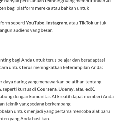
i
: Banyak perusahaan teknologi yang membutuhkan
AI
en bagi platform mereka atau bahkan untuk
tform seperti
YouTube
,
Instagram
, atau
TikTok
untuk
angun audiens yang besar.
nting bagi Anda untuk terus belajar dan beradaptasi
 cara untuk terus meningkatkan keterampilan Anda:
r daya daring yang menawarkan pelatihan tentang
seperti kursus di
Coursera
,
Udemy
, atau
edX
.
gabung dengan komunitas AI kreatif dapat memberi Anda
dan teknik yang sedang berkembang.
Cobalah untuk menjadi yang pertama mencoba alat baru
nten yang Anda hasilkan.