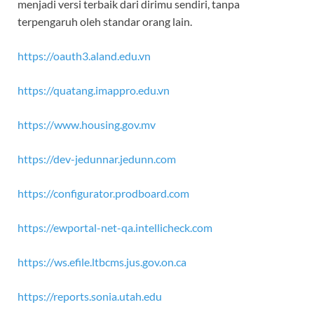
menjadi versi terbaik dari dirimu sendiri, tanpa
terpengaruh oleh standar orang lain.
https://oauth3.aland.edu.vn
https://quatang.imappro.edu.vn
https://www.housing.gov.mv
https://dev-jedunnar.jedunn.com
https://configurator.prodboard.com
https://ewportal-net-qa.intellicheck.com
https://ws.efile.ltbcms.jus.gov.on.ca
https://reports.sonia.utah.edu