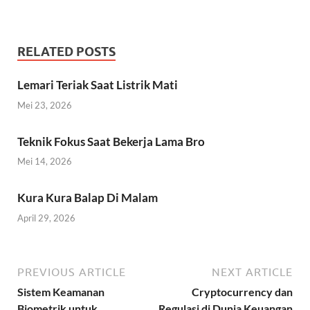
RELATED POSTS
Lemari Teriak Saat Listrik Mati
Mei 23, 2026
Teknik Fokus Saat Bekerja Lama Bro
Mei 14, 2026
Kura Kura Balap Di Malam
April 29, 2026
PREVIOUS ARTICLE
NEXT ARTICLE
Sistem Keamanan
Cryptocurrency dan
Biometrik untuk
Regulasi di Dunia Keuangan