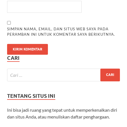
SIMPAN NAMA, EMAIL, DAN SITUS WEB SAYA PADA
PERAMBAN INI UNTUK KOMENTAR SAYA BERIKUTNYA.
CARI
TENTANG SITUS INI
Ini bisa jadi ruang yang tepat untuk memperkenalkan diri
dan situs Anda, atau menuliskan daftar penghargaan.