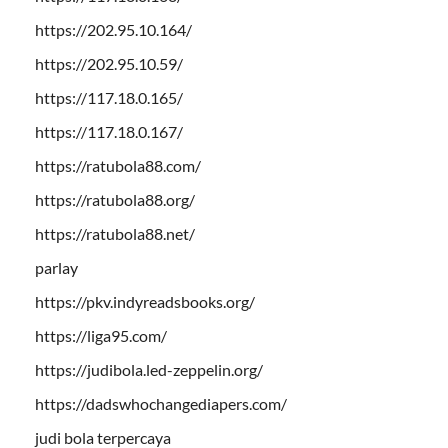
https://202.95.10.164/
https://202.95.10.59/
https://117.18.0.165/
https://117.18.0.167/
https://ratubola88.com/
https://ratubola88.org/
https://ratubola88.net/
parlay
https://pkv.indyreadsbooks.org/
https://liga95.com/
https://judibola.led-zeppelin.org/
https://dadswhochangediapers.com/
judi bola terpercaya