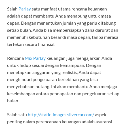
Salah
Parlay
satu manfaat utama rencana keuangan
adalah dapat membantu Anda menabung untuk masa
depan. Dengan menentukan jumlah yang perlu ditabung
setiap bulan, Anda bisa mempersiapkan dana darurat dan
memenuhi kebutuhan besar di masa depan, tanpa merasa
tertekan secara finansial.
Rencana
Mix Parlay
keuangan juga mengajarkan Anda
untuk hidup sesuai dengan kemampuan. Dengan
menetapkan anggaran yang realistis, Anda dapat
menghindari pengeluaran berlebihan yang bisa
menyebabkan hutang. Ini akan membantu Anda menjaga
keseimbangan antara pendapatan dan pengeluaran setiap
bulan.
Salah satu
http://static-images.silvercar.com/
aspek
penting dalam perencanaan keuangan adalah asuransi.