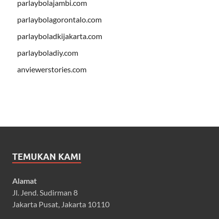
parlaybolajambi.com
parlaybolagorontalo.com
parlayboladkijakarta.com
parlayboladiy.com
anviewerstories.com
TEMUKAN KAMI
Alamat
Jl. Jend. Sudirman 8
Jakarta Pusat, Jakarta 10110