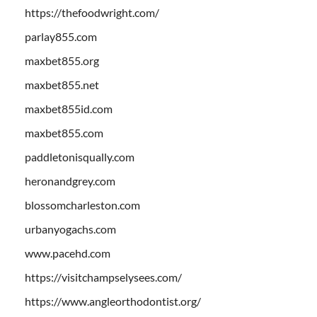
https://thefoodwright.com/
parlay855.com
maxbet855.org
maxbet855.net
maxbet855id.com
maxbet855.com
paddletonisqually.com
heronandgrey.com
blossomcharleston.com
urbanyogachs.com
www.pacehd.com
https://visitchampselysees.com/
https://www.angleorthodontist.org/