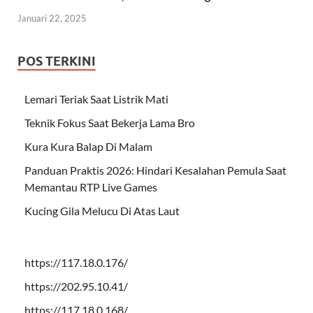
Januari 22, 2025
POS TERKINI
Lemari Teriak Saat Listrik Mati
Teknik Fokus Saat Bekerja Lama Bro
Kura Kura Balap Di Malam
Panduan Praktis 2026: Hindari Kesalahan Pemula Saat
Memantau RTP Live Games
Kucing Gila Melucu Di Atas Laut
https://117.18.0.176/
https://202.95.10.41/
https://117.18.0.168/