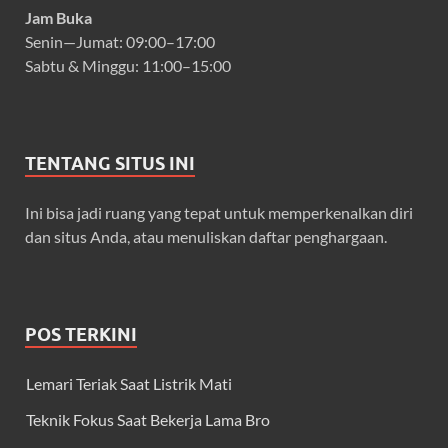
Jam Buka
Senin—Jumat: 09:00–17:00
Sabtu & Minggu: 11:00–15:00
TENTANG SITUS INI
Ini bisa jadi ruang yang tepat untuk memperkenalkan diri
dan situs Anda, atau menuliskan daftar penghargaan.
POS TERKINI
Lemari Teriak Saat Listrik Mati
Teknik Fokus Saat Bekerja Lama Bro