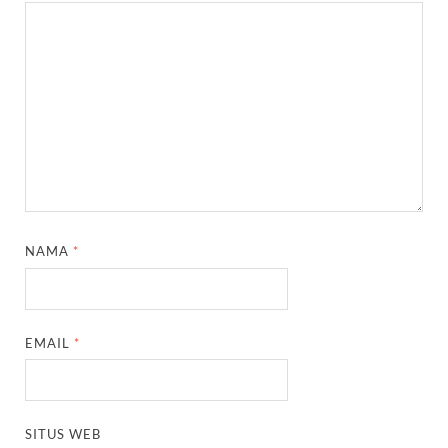
NAMA
*
EMAIL
*
SITUS WEB