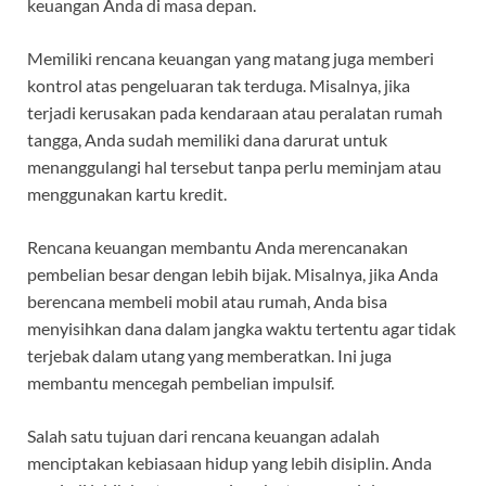
keuangan Anda di masa depan.
Memiliki rencana keuangan yang matang juga memberi
kontrol atas pengeluaran tak terduga. Misalnya, jika
terjadi kerusakan pada kendaraan atau peralatan rumah
tangga, Anda sudah memiliki dana darurat untuk
menanggulangi hal tersebut tanpa perlu meminjam atau
menggunakan kartu kredit.
Rencana keuangan membantu Anda merencanakan
pembelian besar dengan lebih bijak. Misalnya, jika Anda
berencana membeli mobil atau rumah, Anda bisa
menyisihkan dana dalam jangka waktu tertentu agar tidak
terjebak dalam utang yang memberatkan. Ini juga
membantu mencegah pembelian impulsif.
Salah satu tujuan dari rencana keuangan adalah
menciptakan kebiasaan hidup yang lebih disiplin. Anda