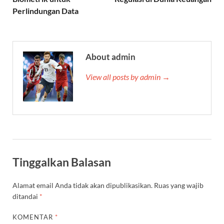
Perlindungan Data
About admin
View all posts by admin →
Tinggalkan Balasan
Alamat email Anda tidak akan dipublikasikan.
Ruas yang wajib
ditandai
*
KOMENTAR
*