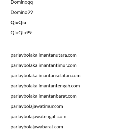
Dominoqq
Domino99
QiuQiu
QiuQiu99
parlaybolakalimantanutara.com
parlaybolakalimantantimur.com
parlaybolakalimantanselatan.com
parlaybolakalimantantengah.com
parlaybolakalimantanbarat.com
parlaybolajawatimur.com
parlaybolajawatengah.com
parlaybolajawabarat.com