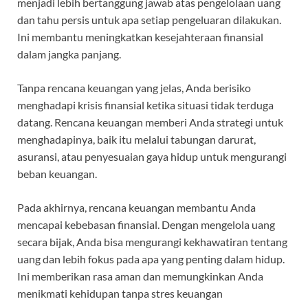
menjadi lebih bertanggung jawab atas pengelolaan uang
dan tahu persis untuk apa setiap pengeluaran dilakukan.
Ini membantu meningkatkan kesejahteraan finansial
dalam jangka panjang.
Tanpa rencana keuangan yang jelas, Anda berisiko
menghadapi krisis finansial ketika situasi tidak terduga
datang. Rencana keuangan memberi Anda strategi untuk
menghadapinya, baik itu melalui tabungan darurat,
asuransi, atau penyesuaian gaya hidup untuk mengurangi
beban keuangan.
Pada akhirnya, rencana keuangan membantu Anda
mencapai kebebasan finansial. Dengan mengelola uang
secara bijak, Anda bisa mengurangi kekhawatiran tentang
uang dan lebih fokus pada apa yang penting dalam hidup.
Ini memberikan rasa aman dan memungkinkan Anda
menikmati kehidupan tanpa stres keuangan