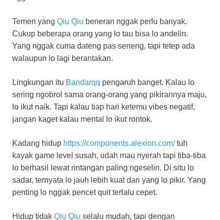
Temen yang
Qiu Qiu
beneran nggak perlu banyak.
Cukup beberapa orang yang lo tau bisa lo andelin.
Yang nggak cuma dateng pas seneng, tapi tetep ada
walaupun lo lagi berantakan.
Lingkungan itu
Bandarqq
pengaruh banget. Kalau lo
sering ngobrol sama orang-orang yang pikirannya maju,
lo ikut naik. Tapi kalau tiap hari ketemu vibes negatif,
jangan kaget kalau mental lo ikut rontok.
Kadang hidup
https://components.alexion.com/
tuh
kayak game level susah, udah mau nyerah tapi tiba-tiba
lo berhasil lewat rintangan paling ngeselin. Di situ lo
sadar, ternyata lo jauh lebih kuat dari yang lo pikir. Yang
penting lo nggak pencet quit terlalu cepet.
Hidup tidak
Qiu Qiu
selalu mudah, tapi dengan