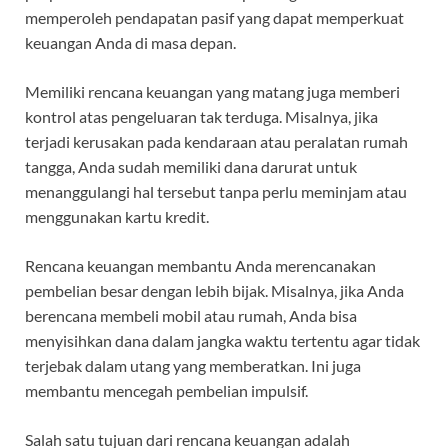
memperoleh pendapatan pasif yang dapat memperkuat
keuangan Anda di masa depan.
Memiliki rencana keuangan yang matang juga memberi
kontrol atas pengeluaran tak terduga. Misalnya, jika
terjadi kerusakan pada kendaraan atau peralatan rumah
tangga, Anda sudah memiliki dana darurat untuk
menanggulangi hal tersebut tanpa perlu meminjam atau
menggunakan kartu kredit.
Rencana keuangan membantu Anda merencanakan
pembelian besar dengan lebih bijak. Misalnya, jika Anda
berencana membeli mobil atau rumah, Anda bisa
menyisihkan dana dalam jangka waktu tertentu agar tidak
terjebak dalam utang yang memberatkan. Ini juga
membantu mencegah pembelian impulsif.
Salah satu tujuan dari rencana keuangan adalah