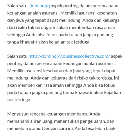
Salah satu
Dominoqq
aspek penting dalam perencanaan
keuangan adalah asuransi. Memiliki asuransi kesehatan
dan jiwa yang tepat dapat melindungi Anda dan keluarga
dari risiko tak terduga. Ini akan memberikan rasa aman
sehingga Anda bisa fokus pada tujuan jangka panjang
tanpa khawatir akan kejadian tak terduga
Salah satu
http://domino99.businesscollective.com/
aspek
penting dalam perencanaan keuangan adalah asuransi.
Memiliki asuransi kesehatan dan jiwa yang tepat dapat
melindungi Anda dan keluarga dari risiko tak terduga. Ini
akan memberikan rasa aman sehingga Anda bisa fokus
pada tujuan jangka panjang tanpa khawatir akan kejadian
tak terduga
Menyusun rencana keuangan membantu Anda
memahami aliran uang, menentukan pengeluaran, dan
mengelola utang. Dengan cara ini, Anda bisa lebih bijak