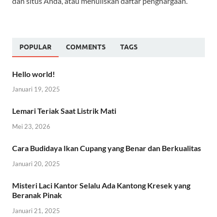
dan situs Anda, atau menuliskan daftar penghargaan.
POPULAR
COMMENTS
TAGS
Hello world!
Januari 19, 2025
Lemari Teriak Saat Listrik Mati
Mei 23, 2026
Cara Budidaya Ikan Cupang yang Benar dan Berkualitas
Januari 20, 2025
Misteri Laci Kantor Selalu Ada Kantong Kresek yang
Beranak Pinak
Januari 21, 2025