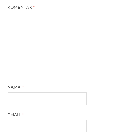
KOMENTAR
*
NAMA
*
EMAIL
*