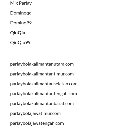
Mix Parlay
Dominoqq
Domino99
QiuQiu
QiuQiu99
parlaybolakalimantanutara.com
parlaybolakalimantantimur.com
parlaybolakalimantanselatan.com
parlaybolakalimantantengah.com
parlaybolakalimantanbarat.com
parlaybolajawatimur.com
parlaybolajawatengah.com