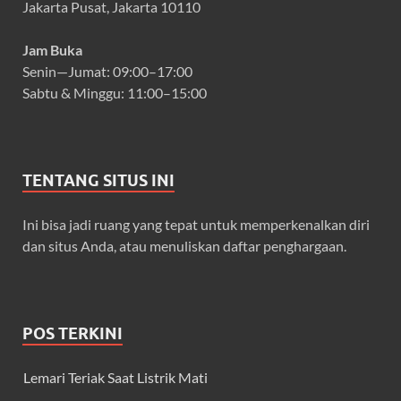
Jakarta Pusat, Jakarta 10110
Jam Buka
Senin—Jumat: 09:00–17:00
Sabtu & Minggu: 11:00–15:00
TENTANG SITUS INI
Ini bisa jadi ruang yang tepat untuk memperkenalkan diri
dan situs Anda, atau menuliskan daftar penghargaan.
POS TERKINI
Lemari Teriak Saat Listrik Mati