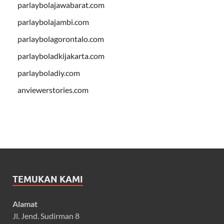
parlaybolajawabarat.com
parlaybolajambi.com
parlaybolagorontalo.com
parlayboladkijakarta.com
parlayboladiy.com
anviewerstories.com
TEMUKAN KAMI
Alamat
Jl. Jend. Sudirman 8