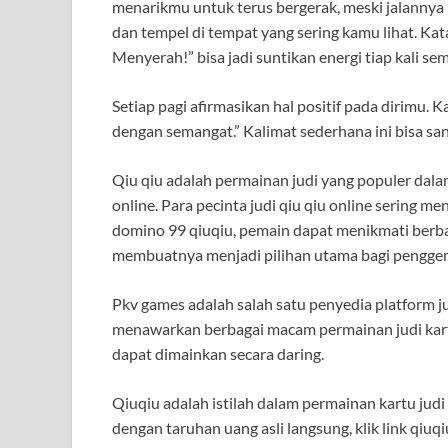
menarikmu untuk terus bergerak, meski jalannya 
dan tempel di tempat yang sering kamu lihat. Ka
Menyerah!” bisa jadi suntikan energi tiap kali s
Setiap pagi afirmasikan hal positif pada dirimu. K
dengan semangat.” Kalimat sederhana ini bisa s
Qiu qiu adalah permainan judi yang populer dala
online. Para pecinta judi qiu qiu online sering m
domino 99 qiuqiu, pemain dapat menikmati berba
membuatnya menjadi pilihan utama bagi penggema
Pkv games adalah salah satu penyedia platform j
menawarkan berbagai macam permainan judi kart
dapat dimainkan secara daring.
Qiuqiu adalah istilah dalam permainan kartu judi
dengan taruhan uang asli langsung, klik link qiu