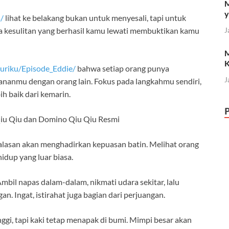
M
y
/
lihat ke belakang bukan untuk menyesali, tapi untuk
ua kesulitan yang berhasil kamu lewati membuktikan kamu
J
M
K
uriku/Episode_Eddie/
bahwa setiap orang punya
J
nanmu dengan orang lain. Fokus pada langkahmu sendiri,
ih baik dari kemarin.
 Qiu Qiu dan Domino Qiu Qiu Resmi
alasan akan menghadirkan kepuasan batin. Melihat orang
idup yang luar biasa.
mbil napas dalam-dalam, nikmati udara sekitar, lalu
an. Ingat, istirahat juga bagian dari perjuangan.
ggi, tapi kaki tetap menapak di bumi. Mimpi besar akan