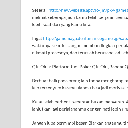
Sesekali
http://newwebsite.apty.io/jm/pkv-games
melihat seberapa jauh kamu telah berjalan. Sem
lebih kuat dari yang kamu kira.
Ingat
http://gamemaga.denfaminicogamer.jp/sats
waktunya sendiri. Jangan membandingkan perjala
nikmati prosesnya, dan teruslah berusaha jadi leb
Qiu Qiu > Platform Judi Poker Qiu Qiu, Bandar
Berbuat baik pada orang lain tanpa mengharap b
lain tersenyum karena ulahmu bisa jadi motivasi h
Kalau lelah berhenti sebentar, bukan menyerah. A
lanjutkan lagi perjalananmu dengan hati lebih ring
Jangan lupa bermimpi besar. Biarkan anganmu tin