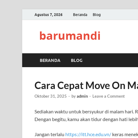
Agustus 7, 2026
Beranda
Blog
barumandi
BERANDA
BLOG
Cara Cepat Move On M
Oktober 31, 2025
-
by
admin
-
Leave a Comment
Sediakan waktu untuk bersyukur di malam hari. Ren
Dengan begitu, kamu akan tidur dengan hati leb
Jangan terlalu
https://itt.hce.edu.vn/
keras meneka