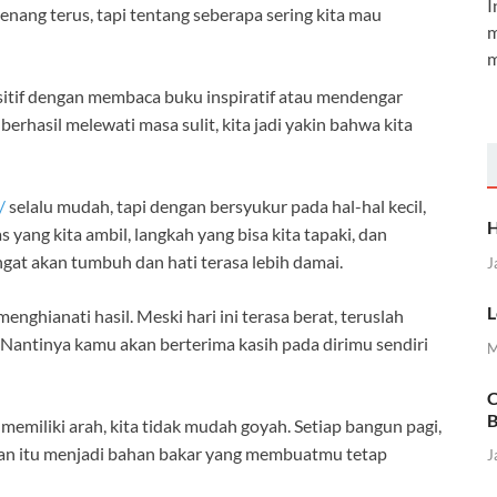
I
 menang terus, tapi tentang seberapa sering kita mau
m
m
itif dengan membaca buku inspiratif atau mendengar
 berhasil melewati masa sulit, kita jadi yakin bahwa kita
/
selalu mudah, tapi dengan bersyukur pada hal-hal kecil,
H
s yang kita ambil, langkah yang bisa kita tapaki, dan
gat akan tumbuh dan hati terasa lebih damai.
J
L
enghianati hasil. Meski hari ini terasa berat, teruslah
. Nantinya kamu akan berterima kasih pada dirimu sendiri
M
C
B
memiliki arah, kita tidak mudah goyah. Setiap bangun pagi,
rkan itu menjadi bahan bakar yang membuatmu tetap
J