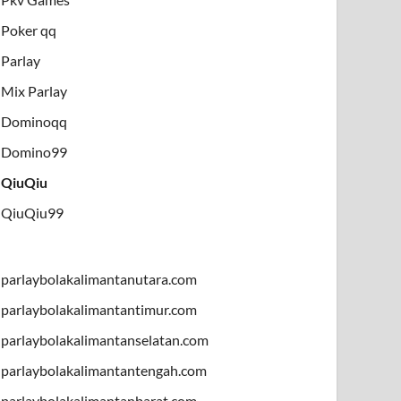
Poker qq
Parlay
Mix Parlay
Dominoqq
Domino99
QiuQiu
QiuQiu99
parlaybolakalimantanutara.com
parlaybolakalimantantimur.com
parlaybolakalimantanselatan.com
parlaybolakalimantantengah.com
parlaybolakalimantanbarat.com