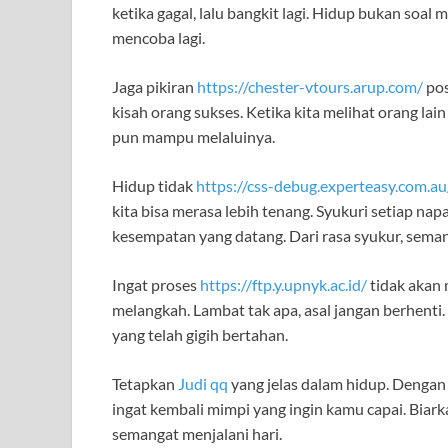
ketika gagal, lalu bangkit lagi. Hidup bukan soal
mencoba lagi.
Jaga pikiran
https://chester-vtours.arup.com/
pos
kisah orang sukses. Ketika kita melihat orang lain
pun mampu melaluinya.
Hidup tidak
https://css-debug.experteasy.com.au
kita bisa merasa lebih tenang. Syukuri setiap napa
kesempatan yang datang. Dari rasa syukur, seman
Ingat proses
https://ftp.y.upnyk.ac.id/
tidak akan m
melangkah. Lambat tak apa, asal jangan berhenti
yang telah gigih bertahan.
Tetapkan
Judi qq
yang jelas dalam hidup. Dengan 
ingat kembali mimpi yang ingin kamu capai. Bia
semangat menjalani hari.