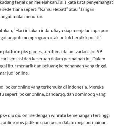
kadang terjal dan melelahkan.Tulis kata kata penyemangat
ta sederhana seperti “Kamu Hebat!” atau “Jangan
emangat mulai menurun.
atakan, “Hari ini akan indah. Saya siap menjalani apa pun
angat ampuh memprogram otak untuk berpikir positif
m platform pkv games, terutama dalam varian slot 99
encari sensasi dan keseruan dalam permainan ini. Dalam
gai fitur menarik dan peluang kemenangan yang tinggi,
r judi online.
udi poker online yang terkemuka di indonesia. Mereka
u seperti poker online, bandarqq, dan dominoqq yang
 pkv qiu qiu online dengan winrate kemenangan tertinggi
qiu online now jadikan cuan besar dalam meja permainan.