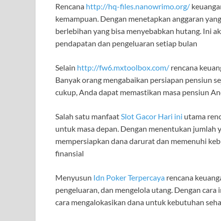
Rencana
http://hq-files.nanowrimo.org/
keuangan
kemampuan. Dengan menetapkan anggaran yang r
berlebihan yang bisa menyebabkan hutang. Ini
pendapatan dan pengeluaran setiap bulan
Selain
http://fw6.mxtoolbox.com/
rencana keuan
Banyak orang mengabaikan persiapan pensiun se
cukup, Anda dapat memastikan masa pensiun Anda
Salah satu manfaat
Slot Gacor Hari ini
utama ren
untuk masa depan. Dengan menentukan jumlah yan
mempersiapkan dana darurat dan memenuhi kebut
finansial
Menyusun
Idn Poker Terpercaya
rencana keuang
pengeluaran, dan mengelola utang. Dengan cara 
cara mengalokasikan dana untuk kebutuhan sehari