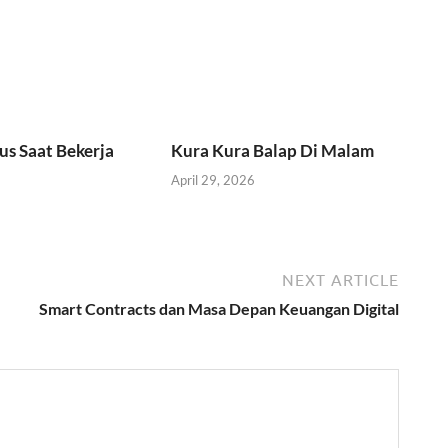
us Saat Bekerja
Kura Kura Balap Di Malam
April 29, 2026
NEXT ARTICLE
Smart Contracts dan Masa Depan Keuangan Digital