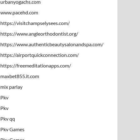
urbanyogachs.com
www.pacehd.com
https://visitchampselysees.com/
https://www.angleorthodontist.org/
https://www.authenticbeautysalonandspa.com/
https://airportquickconnection.com/
https://freemeditationapps.com/
maxbet855.it.com
mix parlay
Pkv
Pkv
Pkv qq
Pkv Games
Pkv Games