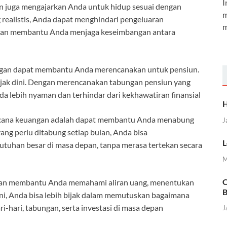
I
 juga mengajarkan Anda untuk hidup sesuai dengan
m
ealistis, Anda dapat menghindari pengeluaran
m
 akan membantu Anda menjaga keseimbangan antara
gan dapat membantu Anda merencanakan untuk pensiun.
jak dini. Dengan merencanakan tabungan pensiun yang
 lebih nyaman dan terhindar dari kekhawatiran finansial
H
cana keuangan adalah dapat membantu Anda menabung
J
g perlu ditabung setiap bulan, Anda bisa
L
uhan besar di masa depan, tanpa merasa tertekan secara
M
C
an membantu Anda memahami aliran uang, menentukan
B
ini, Anda bisa lebih bijak dalam memutuskan bagaimana
-hari, tabungan, serta investasi di masa depan
J