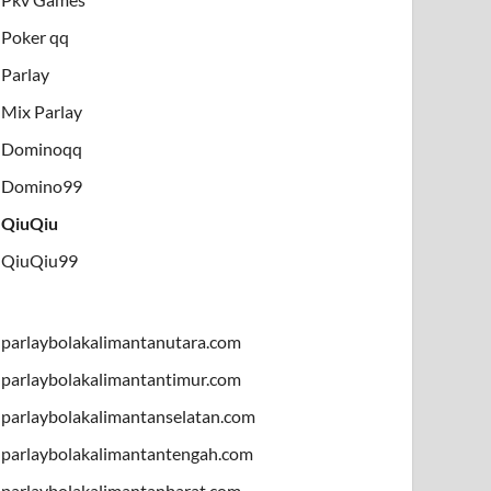
Poker qq
Parlay
Mix Parlay
Dominoqq
Domino99
QiuQiu
QiuQiu99
parlaybolakalimantanutara.com
parlaybolakalimantantimur.com
parlaybolakalimantanselatan.com
parlaybolakalimantantengah.com
parlaybolakalimantanbarat.com