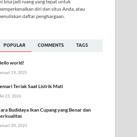
ni bisa jadi ruang yang tepat untuk
emperkenalkan diri dan situs Anda, atau
enuliskan daftar penghargaan.
POPULAR
COMMENTS
TAGS
ello world!
anuari 19, 2025
emari Teriak Saat Listrik Mati
ei 23, 2026
ara Budidaya Ikan Cupang yang Benar dan
erkualitas
anuari 20, 2025