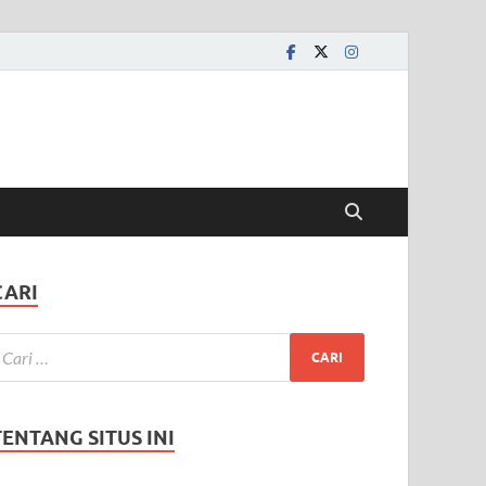
CARI
TENTANG SITUS INI