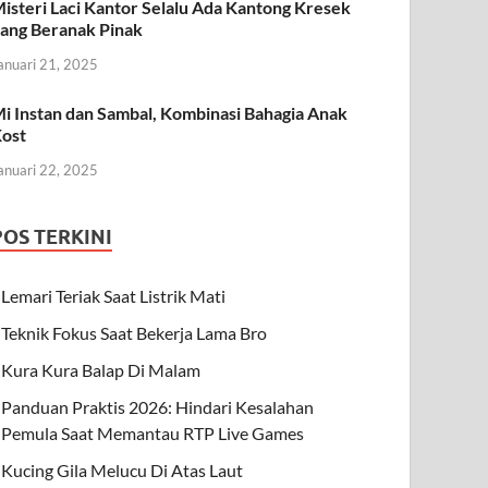
isteri Laci Kantor Selalu Ada Kantong Kresek
ang Beranak Pinak
anuari 21, 2025
i Instan dan Sambal, Kombinasi Bahagia Anak
ost
anuari 22, 2025
POS TERKINI
Lemari Teriak Saat Listrik Mati
Teknik Fokus Saat Bekerja Lama Bro
Kura Kura Balap Di Malam
Panduan Praktis 2026: Hindari Kesalahan
Pemula Saat Memantau RTP Live Games
Kucing Gila Melucu Di Atas Laut