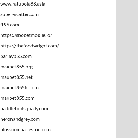
www.ratubola88.asia
super-scatter.com
ft95.com
https://sbobetmobile.io/
https://thefoodwright.com/
parlay855.com
maxbet855.org
maxbet855.net
maxbet855id.com
maxbet855.com
paddletonisqually.com
heronandgrey.com
blossomcharleston.com