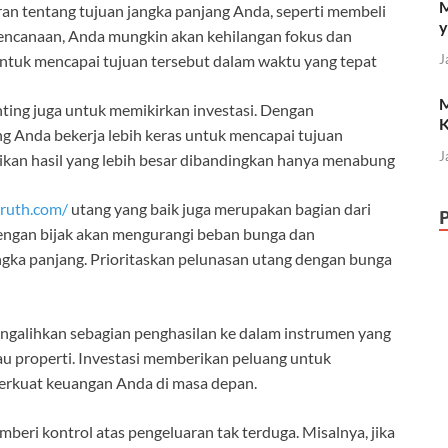
M
n tentang tujuan jangka panjang Anda, seperti membeli
y
rencanaan, Anda mungkin akan kehilangan fokus dan
J
ntuk mencapai tujuan tersebut dalam waktu yang tepat
M
ting juga untuk memikirkan investasi. Dengan
K
ng Anda bekerja lebih keras untuk mencapai tujuan
J
rikan hasil yang lebih besar dibandingkan hanya menabung
ruth.com/
utang yang baik juga merupakan bagian dari
dengan bijak akan mengurangi beban bunga dan
ngka panjang. Prioritaskan pelunasan utang dengan bunga
ngalihkan sebagian penghasilan ke dalam instrumen yang
au properti. Investasi memberikan peluang untuk
rkuat keuangan Anda di masa depan.
eri kontrol atas pengeluaran tak terduga. Misalnya, jika