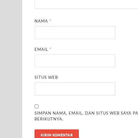
NAMA
*
EMAIL
*
SITUS WEB
SIMPAN NAMA, EMAIL, DAN SITUS WEB SAYA 
BERIKUTNYA.