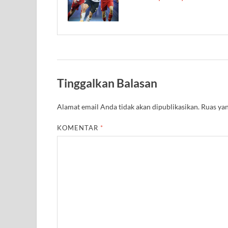
Tinggalkan Balasan
Alamat email Anda tidak akan dipublikasikan.
Ruas yan
KOMENTAR
*